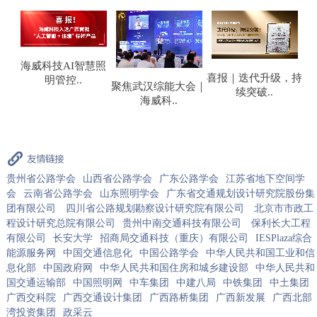
慧照
喜报｜迭代升级，持
聚焦武汉综能大会｜
隧贯瓯江・智筑低碳
续突破..
海威科..
｜海威..
贵州省公路学会
山西省公路学会
广东公路学会
江苏省地下空间学
会
云南省公路学会
山东照明学会
广东省交通规划设计研究院股份集
团有限公司
四川省公路规划勘察设计研究院有限公司
北京市市政工
程设计研究总院有限公司
贵州中南交通科技有限公司
保利长大工程
有限公司
长安大学
招商局交通科技（重庆）有限公司
IESPlaza综合
能源服务网
中国交通信息化
中国公路学会
中华人民共和国工业和信
息化部
中国政府网
中华人民共和国住房和城乡建设部
中华人民共和
国交通运输部
中国照明网
中车集团
中建八局
中铁集团
中土集团
广西交科院
广西交通设计集团
广西路桥集团
广西新发展
广西北部
湾投资集团
政采云