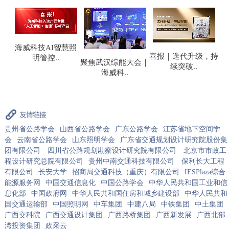
慧照
海
喜报｜迭代升级，持
聚焦武汉综能大会｜
隧贯瓯江・智筑低碳
续突破..
海威科..
｜海威..
贵州省公路学会
山西省公路学会
广东公路学会
江苏省地下空间学
会
云南省公路学会
山东照明学会
广东省交通规划设计研究院股份集
团有限公司
四川省公路规划勘察设计研究院有限公司
北京市市政工
程设计研究总院有限公司
贵州中南交通科技有限公司
保利长大工程
有限公司
长安大学
招商局交通科技（重庆）有限公司
IESPlaza综合
能源服务网
中国交通信息化
中国公路学会
中华人民共和国工业和信
息化部
中国政府网
中华人民共和国住房和城乡建设部
中华人民共和
国交通运输部
中国照明网
中车集团
中建八局
中铁集团
中土集团
广西交科院
广西交通设计集团
广西路桥集团
广西新发展
广西北部
湾投资集团
政采云