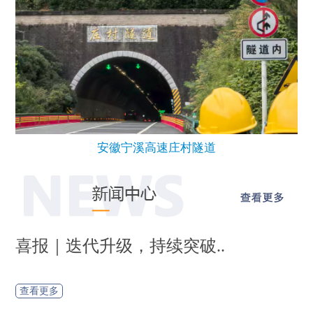
安徽宁溪高速庄村隧道
隧贯瓯江・智筑低碳｜海威..
查看更多