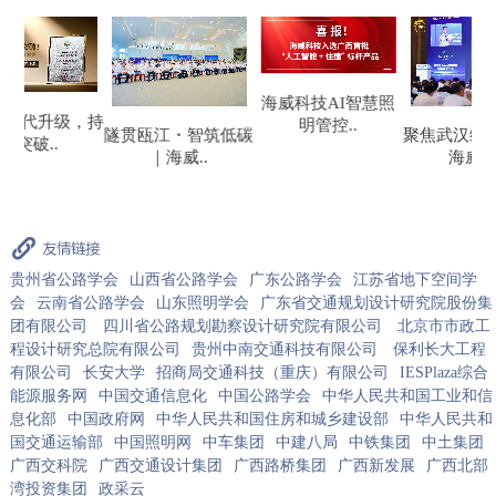
海威科技AI智慧照
，持
喜
明管控..
聚焦武汉综能大会｜
隧贯瓯江・智筑低碳
海威科..
｜海威..
贵州省公路学会
山西省公路学会
广东公路学会
江苏省地下空间学
会
云南省公路学会
山东照明学会
广东省交通规划设计研究院股份集
团有限公司
四川省公路规划勘察设计研究院有限公司
北京市市政工
程设计研究总院有限公司
贵州中南交通科技有限公司
保利长大工程
有限公司
长安大学
招商局交通科技（重庆）有限公司
IESPlaza综合
能源服务网
中国交通信息化
中国公路学会
中华人民共和国工业和信
息化部
中国政府网
中华人民共和国住房和城乡建设部
中华人民共和
国交通运输部
中国照明网
中车集团
中建八局
中铁集团
中土集团
广西交科院
广西交通设计集团
广西路桥集团
广西新发展
广西北部
湾投资集团
政采云